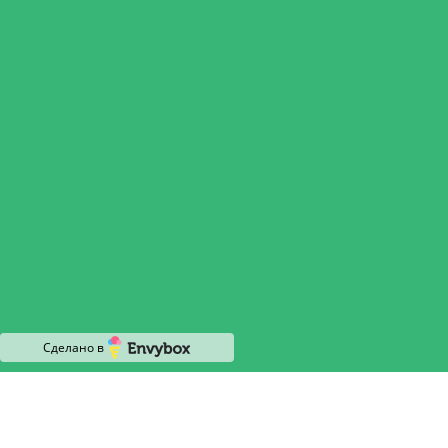
Экологические изыскания
Геологические изыскания
Геодезические изыскания
Проекты СЗЗ
Паспорт опасных отходов
Нас рекомендуют
Наши лицензии
О компании
Политика конфиденциальности
Карта сайта
Контакты
Сделано в
Все услуги
С 9:00 до 18:00
info@umeko.ru