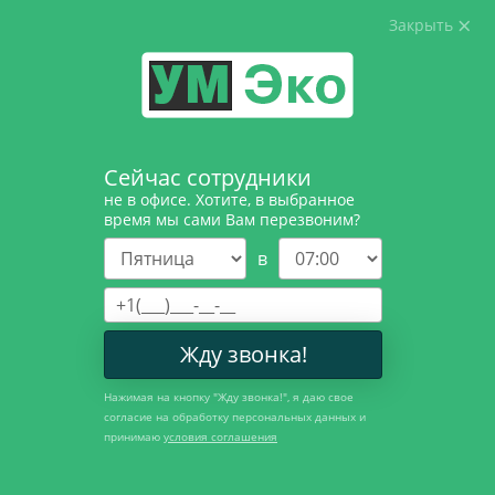
Закрыть
8 (812) 326-07-
87
Главная
Услуги
Услуги
Проектные работы
Сейчас сотрудники
не в офисе. Хотите, в выбранное
Экологическое
время мы сами Вам перезвоним?
сопровождение предприятия
в
Экологическое сопровождения предприятия —
комплексная услуга, в рамках которой наши
Жду звонка!
специалисты возьмут на себя обязанности по
ведению документации и проведению
Нажимая на кнопку "
Жду звонка!
", я даю свое
согласие на обработку персональных данных и
мероприятий по охране окружающей среды.
принимаю
условия соглашения
Услуги по экологическому