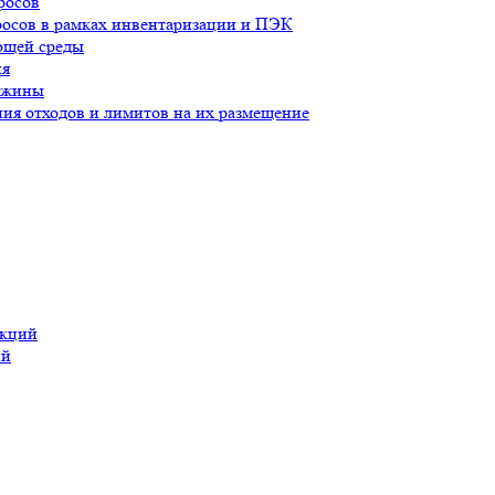
росов
осов в рамках инвентаризации и ПЭК
ющей среды
ия
важины
ия отходов и лимитов на их размещение
укций
ий