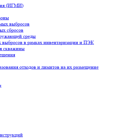
ния (ИГМИ)
зоны
имых выбросов
ых сбросов
кружающей среды
 выбросов в рамках инвентаризации и ПЭК
ля скважины
решения
зования отходов и лимитов на их размещение
д
онструкций