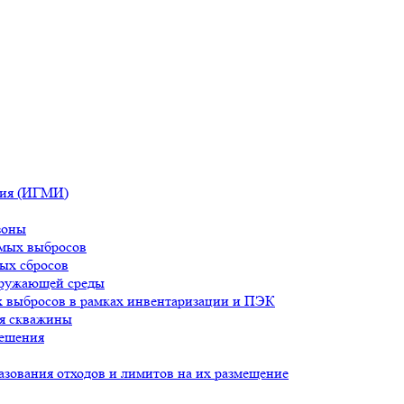
ния (ИГМИ)
зоны
имых выбросов
ых сбросов
кружающей среды
 выбросов в рамках инвентаризации и ПЭК
ля скважины
решения
зования отходов и лимитов на их размещение