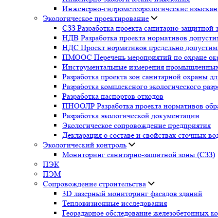
Инженерно-гидрометеорологические изыска
Экологическое проектирование
СЗЗ Разработка проекта санитарно-защитной 
НДВ Разработка проекта нормативов допуст
НДС Проект нормативов предельно допустим
ПМООС Перечень мероприятий по охране о
Инструментальные измерения промышленных
Разработка проекта зон санитарной охраны д
Разработка комплексного экологического раз
Разработка паспортов отходов
ПНООЛР Разработка проекта нормативов обра
Разработка экологической документации
Экологическое сопровождение предприятия
Декларация о составе и свойствах сточных во
Экологический контроль
Мониторинг санитарно-защитной зоны (СЗЗ)
ПЭК
ПЭМ
Сопровождение строительства
3D лазерный мониторинг фасадов зданий
Тепловизионные исследования
Георадарное обследование железобетонных к