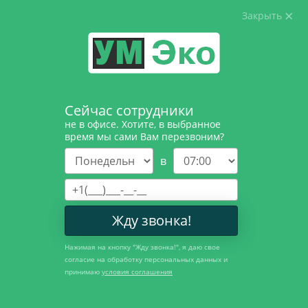
Закрыть
8 (812) 326-07-
87
Главная
Блог
Инженерно-экологические изыскания для
Сейчас сотрудники
строительства
не в офисе. Хотите, в выбранное
время мы сами Вам перезвоним?
в
Жду звонка!
07.11.2025
Инженерно-экологические
Нажимая на кнопку "
Жду звонка!
", я даю свое
согласие на обработку персональных данных и
изыскания для строительства
принимаю
условия соглашения
Инженерно-экологические изыскания — это