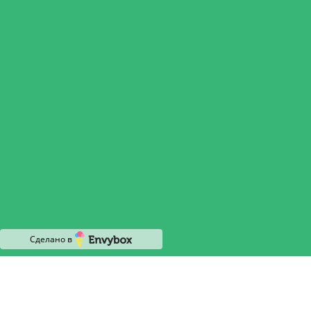
Экологические изыскания
Геологические изыскания
Геодезические изыскания
Проекты СЗЗ
Паспорт опасных отходов
Нас рекомендуют
Наши лицензии
О компании
Политика конфиденциальности
Карта сайта
Контакты
Сделано в
Все услуги
С 9:00 до 18:00
info@umeko.ru