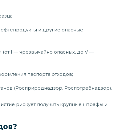
азца;
 нефтепродукты и другие опасные
 (от I — чрезвычайно опасных, до V —
ормления паспорта отходов;
ганов (Росприроднадзор, Роспотребнадзор).
иятие рискует получить крупные штрафы и
дов?