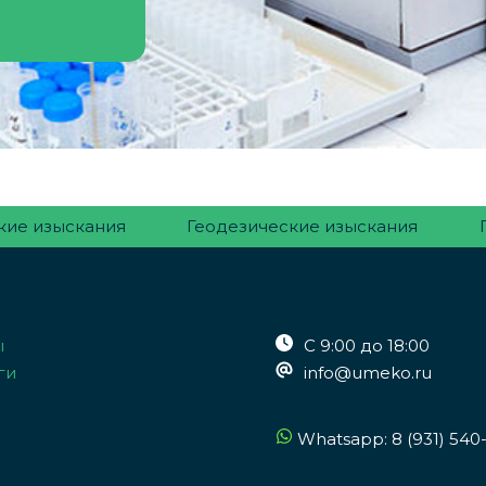
кие изыскания
Геодезические изыскания
ы
С 9:00 до 18:00
ги
info@umeko.ru
Whatsapp:
8 (931) 540